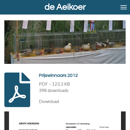
de Aeikoer
Ga
direct
naar
de
hoofdinhoud
Prijswinnaars 2012
PDF – 123,3 KB
398 downloads
Download