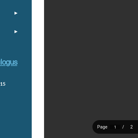
alogus
015