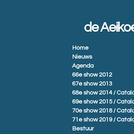
Ga
direct
naar
de Aeiko
de
hoofdinhoud
Home
Nieuws
Agenda
66e show 2012
67e show 2013
68e show 2014 / Catal
69e show 2015 / Catal
70e show 2018 / Catal
71e show 2019 / Catal
Bestuur