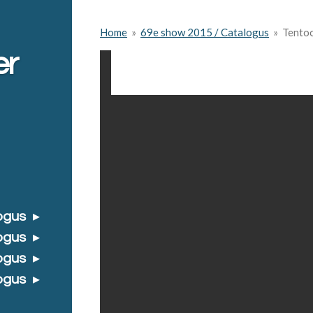
Home
»
69e show 2015 / Catalogus
»
Tentoo
er
ogus
ogus
ogus
ogus