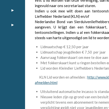
Wilt u lid worden van onze vereniging, dan 
ingevuld naar ons secretariaat sturen.
Indien u ook mee wilt doen aan tentoonste
Liefhebber Nederland (KLN) en/of
Nederlandse Bond van Sierduivenliefhebbers
aangeven. U krijgt dan een fokkerskaart,
tentoonstellingen. Indien u al een fokkerska
steeds van harte uitgenodigd om lid te worden
Lidmaatschap € 12,50 per jaar
Lidmaatschap jeugdleden € 7,50 per jaar
Aanvraag fokkerskaart om mee te doe aan 
Met fokkerskaart kunt u ringen bestellen e
Lid worden Kleindier Liefhebbers Nederland
KLN Lid worden en afmelden :
http://www.kl
afmelden.html
Uitsluitend automatische incasso is standa
Nieuwe leden zijn op grond van een beslui
verplicht tevens een abonnement te nemen
verplichting geldt niet voor jeugdleden en 