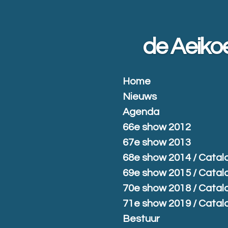
Ga
direct
naar
de Aeiko
de
hoofdinhoud
Home
Nieuws
Agenda
66e show 2012
67e show 2013
68e show 2014 / Catal
69e show 2015 / Catal
70e show 2018 / Catal
71e show 2019 / Catal
Bestuur