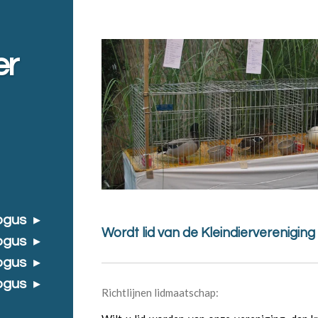
er
ogus
Wordt lid van de Kleindiervereniging
ogus
ogus
ogus
Richtlijnen lidmaatschap: