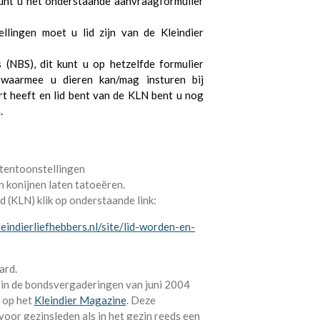
kunt u het onderstaande aanvraagformulier
llingen moet u lid zijn van de Kleindier
 (NBS), dit kunt u op hetzelfde formulier
 waarmee u dieren kan/mag insturen bij
art heeft en lid bent van de KLN bent u nog
.
tentoonstellingen
n konijnen laten tatoeëren.
 (KLN) klik op onderstaande link:
eindierliefhebbers.nl/site/lid-worden-en-
ard.
t in de bondsvergaderingen van juni 2004
 op het
Kleindier Magazine
. Deze
voor gezinsleden als in het gezin reeds een