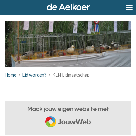
de Aeikoer
Ga
direct
naar
de
hoofdinhoud
Home
»
Lid worden?
»
KLN Lidmaatschap
Maak jouw eigen website met
JouwWeb