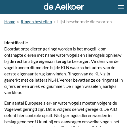
de Aeikoer
Ga
direct
naar
Home
»
Ringen bestellen
»
Lijst beschermde diersoorten
de
hoofdinhoud
Identificatie
Doordat onze dieren geringd worden is het mogelijk om
ontsnapte dieren met name watervogels en siervogels opnieuw
bij de rechtmatige eigenaar terug te bezorgen. Vinders van de
vogel kunnen dit melden bij de KLN waarna het adres van de
eerste eigenaar terug kan vinden. Ringen van de KLN zijn
gemerkt met de letters NL-H. Verder bevatten ze de ringmaat in
cijfers en een uniek volgnummer. De ringen wisselen jaarlijks
van kleur.
Een aantal Europese sier- en watervogels moeten volgens de
Vogelwet geringd zijn. Dit is volgens de wet geregeld. De AID
oefent hier controle op uit. Niet geringde dieren worden in
beslag genomen.U kunt bij ons aanvragen om welke vogels het