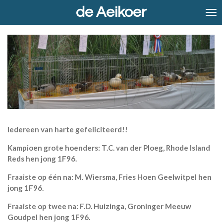
de Aeikoer
Ga
direct
naar
de
hoofdinhoud
Iedereen van harte gefeliciteerd!!
Kampioen grote hoenders: T.C. van der Ploeg, Rhode Island
Reds hen jong 1F96.
Fraaiste op één na: M. Wiersma, Fries Hoen Geelwitpel hen
jong 1F96.
Fraaiste op twee na: F.D. Huizinga, Groninger Meeuw
Goudpel hen jong 1F96.