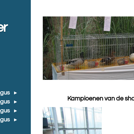
er
ogus
Kampioenen van de sh
ogus
ogus
ogus