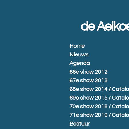
Ga
direct
naar
de Aeiko
de
hoofdinhoud
Home
Nieuws
Agenda
66e show 2012
67e show 2013
68e show 2014 / Catal
69e show 2015 / Catal
70e show 2018 / Catal
71e show 2019 / Catal
Bestuur