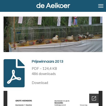
de Aeikoer
Ga
direct
naar
de
hoofdinhoud
Prijswinnaars 2013
PDF – 124,4 KB
486 downloads
Download